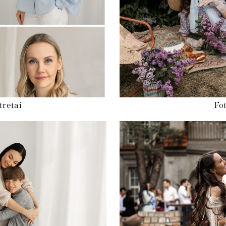
tretai
Fot