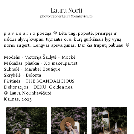
p a v a s a r i o poezija 💜 Lėta tingi popietė, prisirpęs ir
saldus alyvų kvapas, tvyrantis ore, kurį gurkšniais lyg vyną
norisi sugerti. Lengvas apsvaigimas. Dar čia truputį pabūsiu 💜
Modelis - Viktorija Šaulytė - Mockė
Makiažas, plaukai - Xo makeupartist
Suknelė - Marabel Boutique
Skrybėlė - Belonta
Pirštinės - THE SCANDALICIOUS
Dekoracijos - DEKŪ, Golden flea
© Laura Norinkevičiūtė
Kaunas, 2023